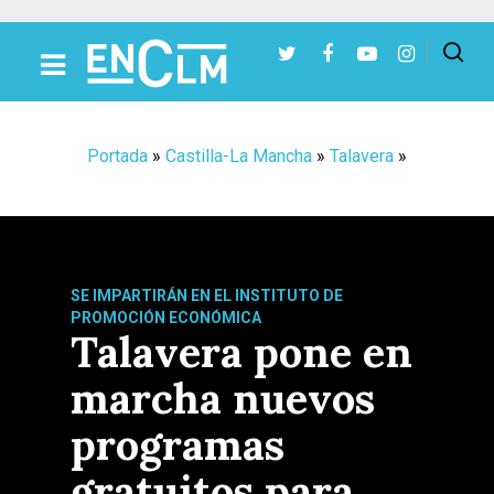
Presiona Intro para buscar o ESC para cerrar
Portada
»
Castilla-La Mancha
»
Talavera
»
SE IMPARTIRÁN EN EL INSTITUTO DE
PROMOCIÓN ECONÓMICA
Talavera pone en
marcha nuevos
programas
gratuitos para