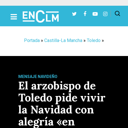
Presiona Intro para buscar o ESC para cerrar
Portada
»
Castilla-La Mancha
»
Toledo
»
MENSAJE NAVIDEÑO
El arzobispo de
Toledo pide vivir
la Navidad con
alegría «en