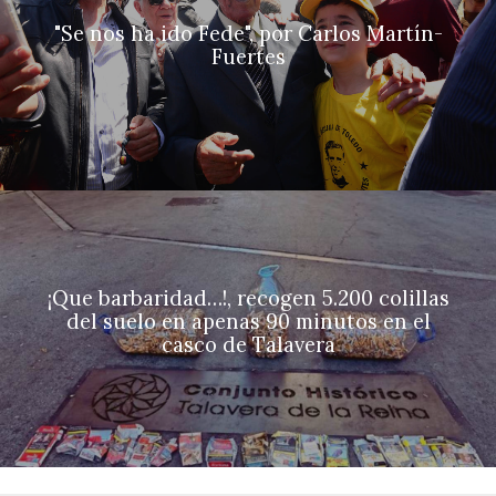
"Se nos ha ido Fede", por Carlos Martín-
Fuertes
¡Que barbaridad…!, recogen 5.200 colillas
del suelo en apenas 90 minutos en el
casco de Talavera