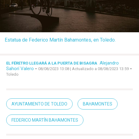
Estatua de Federico Martín Bahamontes, en Toledo.
Alejandro
EL FÉRETRO LLEGARÁ A LA PUERTA DE BISAGRA
Sahorí Valero
-
-
08/08/2023 13:08
| Actualizado a 08/08/2023 13:59
Toledo
AYUNTAMIENTO DE TOLEDO
BAHAMONTES
FEDERICO MARTÍN BAHAMONTES