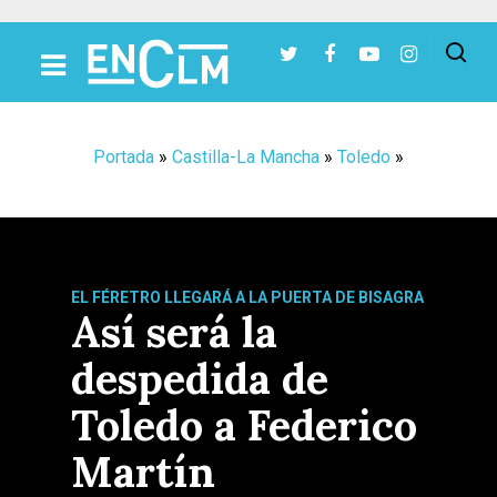
Presiona Intro para buscar o ESC para cerrar
Portada
»
Castilla-La Mancha
»
Toledo
»
EL FÉRETRO LLEGARÁ A LA PUERTA DE BISAGRA
Así será la
despedida de
Toledo a Federico
Martín