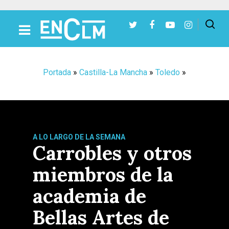
Presiona Intro para buscar o ESC para cerrar
Portada
»
Castilla-La Mancha
»
Toledo
»
A LO LARGO DE LA SEMANA
Carrobles y otros
miembros de la
academia de
Bellas Artes de