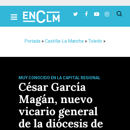
Presiona Intro para buscar o ESC para cerrar
Portada
»
Castilla-La Mancha
»
Toledo
»
MUY CONOCIDO EN LA CAPITAL REGIONAL
César García
Magán, nuevo
vicario general
de la diócesis de