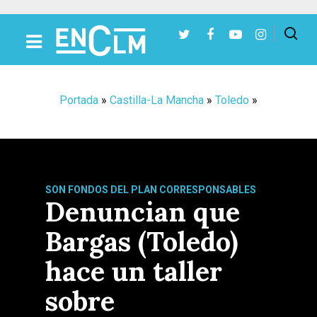
Presiona Intro para buscar o ESC para cerrar
Portada
»
Castilla-La Mancha
»
Toledo
»
SON FONDOS DEL PLAN CORRESPONSABLES
Denuncian que
Bargas (Toledo)
hace un taller
sobre