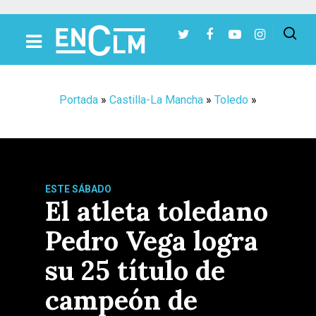
Presiona Intro para buscar o ESC para cerrar
Portada
»
Castilla-La Mancha
»
Toledo
»
ESTE SÁBADO
El atleta toledano
Pedro Vega logra
su 25 título de
campeón de