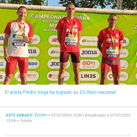
El atleta Pedro Vega ha logrado su 25 título nacional
Enclm
-
ESTE SÁBADO
07/07/2024 10:03
| Actualizado a 07/07/2024
-
13:09
Toledo