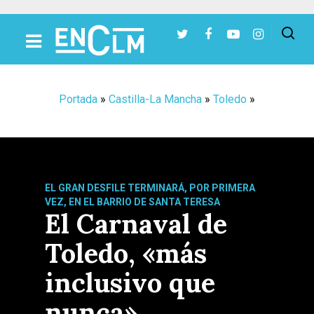
Presiona Intro para buscar o ESC para cerrar
Portada
»
Castilla-La Mancha
»
Toledo
»
EL GRAN DESFILE TERMINARÁ, POR PRIMERA
VEZ, EN EL BARRIO DE SANTA TERESA
El Carnaval de
Toledo, «más
inclusivo que
nunca»,