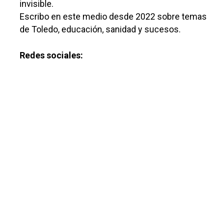
invisible.
Escribo en este medio desde 2022 sobre temas
de Toledo, educación, sanidad y sucesos.
Redes sociales:
Castilla-La Manch
Toledo
Sanidad
Ciudad Real
Economía
Albacete
Educación
Cuenca
Cultura
Guadalajara
Deportes
Talavera