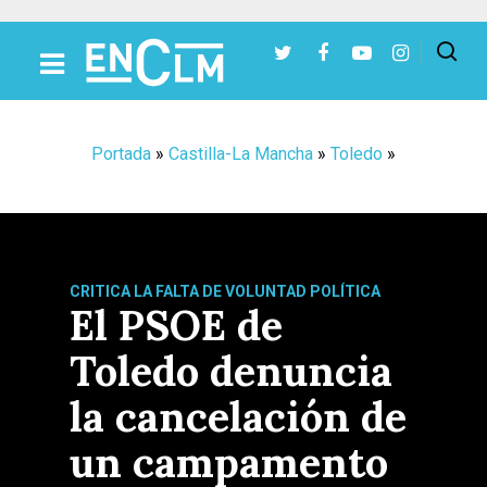
Presiona Intro para buscar o ESC para cerrar
Portada
»
Castilla-La Mancha
»
Toledo
»
CRITICA LA FALTA DE VOLUNTAD POLÍTICA
El PSOE de
Toledo denuncia
la cancelación de
un campamento