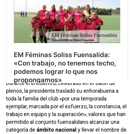
En este contexto, la presidenta de la Diputación de
Toledo ha recibido en la sede de la institución
provincial a las jugadoras, cuerpo técnico y
responsables del EM Féminas Soliss Fuensalida
para felicitarles por el histórico ascenso
conseguido a la Segunda División RFEF, un logro
que sitúa al club entre los referentes del fútbol
femenino regional.
Durante el encuentro, celebrado en el salón de
plenos, la presidenta trasladó su enhorabuena a
toda la familia del club «por una temporada
ejemplar, marcada por el esfuerzo, la constancia, el
trabajo en equipo y la superación», valores que han
permitido al conjunto fuensalidano alcanzar una
categoría de
ámbito nacional
y llevar el nombre de