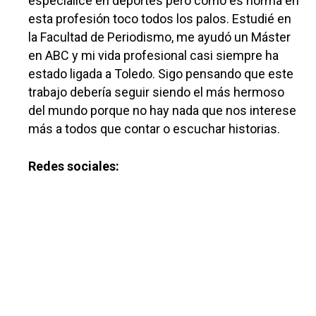
especialicé en deportes pero como es norma en
esta profesión toco todos los palos. Estudié en
la Facultad de Periodismo, me ayudó un Máster
en ABC y mi vida profesional casi siempre ha
estado ligada a Toledo. Sigo pensando que este
trabajo debería seguir siendo el más hermoso
Castilla-La Manch
del mundo porque no hay nada que nos interese
Toledo
Sanidad
más a todos que contar o escuchar historias.
Ciudad Real
Economía
Redes sociales:
Albacete
Educación
Cuenca
Cultura
Guadalajara
Deportes
Talavera
Sucesos
Medio Ambiente