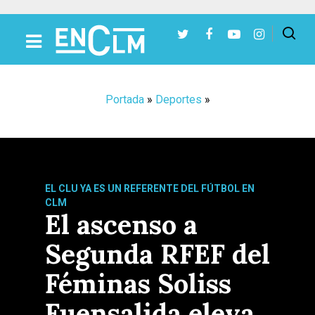
Presiona Intro para buscar o ESC para cerrar
Portada
»
Deportes
»
EL CLU YA ES UN REFERENTE DEL FÚTBOL EN
CLM
El ascenso a
Segunda RFEF del
Féminas Soliss
Fuensalida eleva