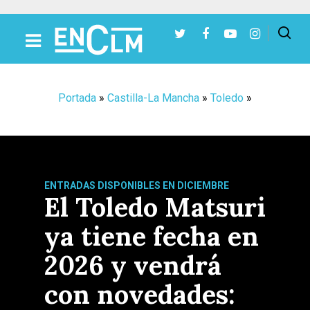
Presiona Intro para buscar o ESC para cerrar
Portada
»
Castilla-La Mancha
»
Toledo
»
ENTRADAS DISPONIBLES EN DICIEMBRE
El Toledo Matsuri
ya tiene fecha en
2026 y vendrá
con novedades: