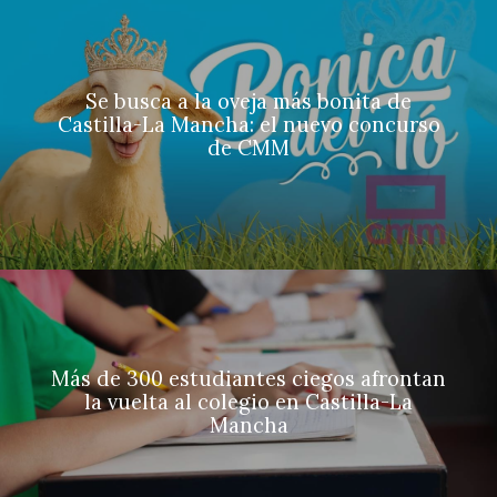
Se busca a la oveja más bonita de
Castilla-La Mancha: el nuevo concurso
de CMM
Más de 300 estudiantes ciegos afrontan
la vuelta al colegio en Castilla-La
Mancha