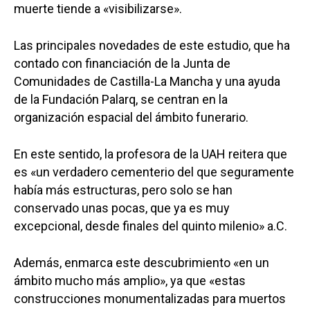
muerte tiende a «visibilizarse».
Las principales novedades de este estudio, que ha
contado con financiación de la Junta de
Comunidades de Castilla-La Mancha y una ayuda
de la Fundación Palarq, se centran en la
organización espacial del ámbito funerario.
Castilla-La Manch
En este sentido, la profesora de la UAH reitera que
es «un verdadero cementerio del que seguramente
Toledo
Sanidad
había más estructuras, pero solo se han
Ciudad Real
conservado unas pocas, que ya es muy
Economía
excepcional, desde finales del quinto milenio» a.C.
Albacete
Educación
Cuenca
Además, enmarca este descubrimiento «en un
Cultura
Guadalajara
ámbito mucho más amplio», ya que «estas
Deportes
Talavera
construcciones monumentalizadas para muertos