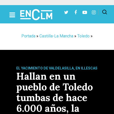
Presiona Intro para buscar o ESC para cerrar
Portada
»
Castilla-La Mancha
»
Toledo
»
EL YACIMIENTO DE VALDELASILLA, EN ILLESCAS
Hallan en un
pueblo de Toledo
tumbas de hace
6.000 años, la