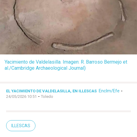
Yacimiento de Valdelasilla. Imagen: R. Barroso Bermejo et
al./Cambridge Archaeological Journal)
Enclm/Efe
-
EL YACIMIENTO DE VALDELASILLA, EN ILLESCAS
-
24/05/2026 10:51
Toledo
ILLESCAS