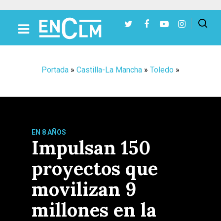
Presiona Intro para buscar o ESC para cerrar
Portada
»
Castilla-La Mancha
»
Toledo
»
EN 8 AÑOS
Impulsan 150
proyectos que
movilizan 9
millones en la