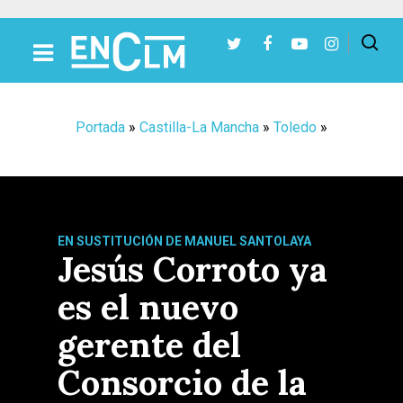
Presiona Intro para buscar o ESC para cerrar
Portada
»
Castilla-La Mancha
»
Toledo
»
EN SUSTITUCIÓN DE MANUEL SANTOLAYA
Jesús Corroto ya
es el nuevo
gerente del
Consorcio de la