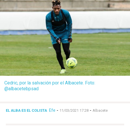
Cedric, por la salvación por el Albacete. Foto:
@albacetebpsad
Efe
-
-
EL ALBA ES EL COLISTA
11/03/2021 17:28
Albacete