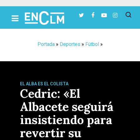
Presiona Intro para buscar o ESC para cerrar
Portada
»
Deportes
»
Fútbol
»
EL ALBA ES EL COLISTA
Cedric: «El
Albacete seguirá
insistiendo para
revertir su