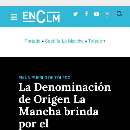
Presiona Intro para buscar o ESC para cerrar
Portada
»
Castilla-La Mancha
»
Toledo
»
EN UN PUEBLO DE TOLEDO
La Denominación
de Origen La
Mancha brinda
por el