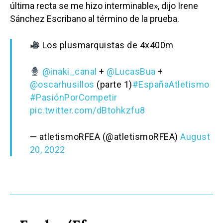
última recta se me hizo interminable», dijo Irene
Sánchez Escribano al término de la prueba.
Los plusmarquistas de 4x400m
@inaki_canal
+
@LucasBua
+
@oscarhusillos
(parte 1)
#EspañaAtletismo
#PasiónPorCompetir
pic.twitter.com/dBtohkzfu8
— atletismoRFEA (@atletismoRFEA)
August
20, 2022