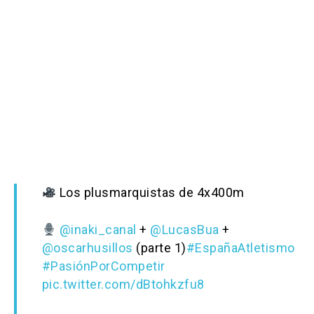
Los plusmarquistas de 4x400m
@inaki_canal
+
@LucasBua
+
@oscarhusillos
(parte 1)
#EspañaAtletismo
#PasiónPorCompetir
pic.twitter.com/dBtohkzfu8