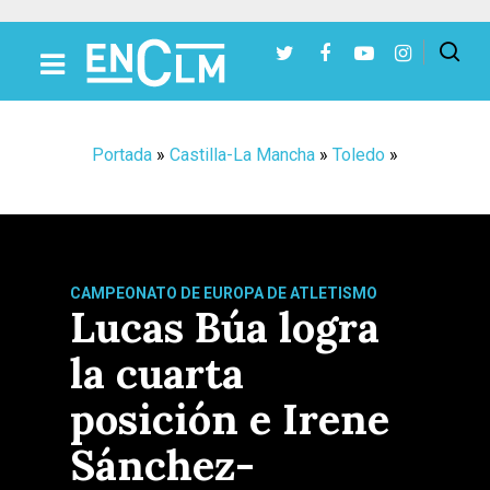
Presiona Intro para buscar o ESC para cerrar
Portada
»
Castilla-La Mancha
»
Toledo
»
CAMPEONATO DE EUROPA DE ATLETISMO
Lucas Búa logra
la cuarta
posición e Irene
Sánchez-