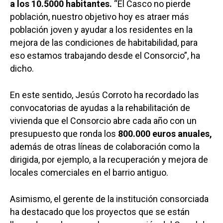
a los 10.5000 habitantes.
“El Casco no pierde
población, nuestro objetivo hoy es atraer más
población joven y ayudar a los residentes en la
mejora de las condiciones de habitabilidad, para
eso estamos trabajando desde el Consorcio”, ha
dicho.
En este sentido, Jesús Corroto ha recordado las
convocatorias de ayudas a la rehabilitación de
vivienda que el Consorcio abre cada año con un
presupuesto que ronda los
800.000 euros anuales,
Castilla-La Manch
además de otras líneas de colaboración como la
dirigida, por ejemplo, a la recuperación y mejora de
Toledo
Sanidad
locales comerciales en el barrio antiguo.
Ciudad Real
Economía
Albacete
Asimismo, el gerente de la institución consorciada
Educación
ha destacado que los proyectos que se están
Cuenca