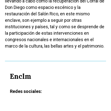
Cultura
llevando a cabo como la recuperación del Corral de
Guadalajara
Don Diego como espacio escénico y la
Deportes
Talavera
restauración del Salón Rico, en este mismo
Sucesos
enclave, son ejemplo a seguir por otras
instituciones y países, tal y como se desprende de
Medio Ambiente
la participación de estas intervenciones en
Planeta Rural
congresos nacionales e internacionales en el
marco de la cultura, las bellas artes y el patrimonio.
Especiales
Política
Galerías
Enclm
Redes sociales: