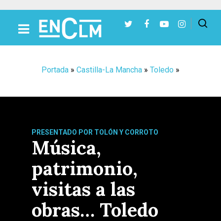
Presiona Intro para buscar o ESC para cerrar
Portada
»
Castilla-La Mancha
»
Toledo
»
PRESENTADO POR TOLÓN Y CORROTO
Música,
patrimonio,
visitas a las
obras… Toledo