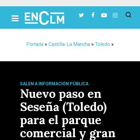
Presiona Intro para buscar o ESC para cerrar
Portada
»
Castilla-La Mancha
»
Toledo
»
SALEN A INFORMACIÓN PÚBLICA
Nuevo paso en
Seseña (Toledo)
para el parque
comercial y gran