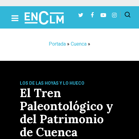
Presiona Intro para buscar o ESC para cerrar
Portada
»
Cuenca
»
LOS DE LAS HOYAS Y LO HUECO
El Tren
Paleontológico y
del Patrimonio
de Cuenca