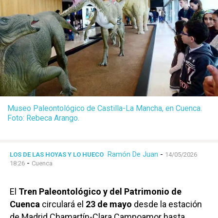
Museo Paleontológico de Castilla-La Mancha, en Cuenca.
Foto: Rebeca Arango.
Ramón De Juan
-
LOS DE LAS HOYAS Y LO HUECO
14/05/2026
-
18:26
Cuenca
El
Tren Paleontológico y del Patrimonio de
Cuenca
circulará el
23 de mayo
desde la estación
de Madrid Chamartín-Clara Campoamor hasta