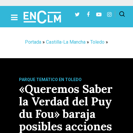
Presiona Intro para buscar o ESC para cerrar
Portada
»
Castilla-La Mancha
»
Toledo
»
PARQUE TEMÁTICO EN TOLEDO
«Queremos Saber
la Verdad del Puy
du Fou» baraja
posibles acciones