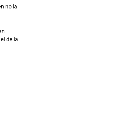
en no la
en
el de la