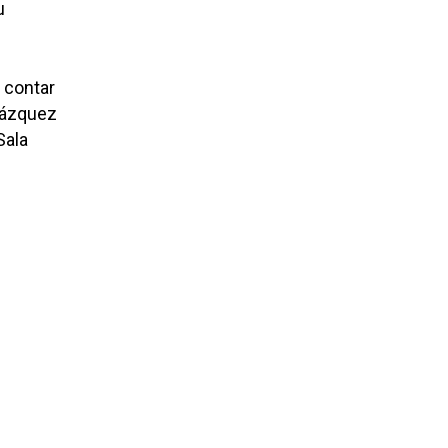
u
r contar
elázquez
Sala