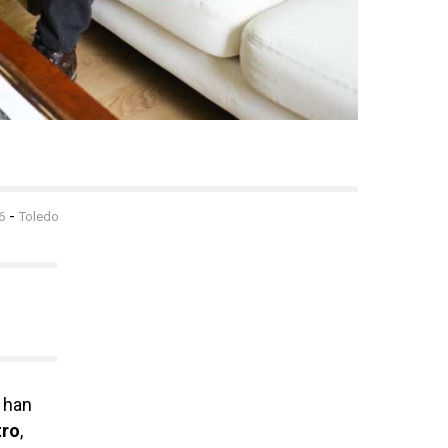
-
6
Toledo
han
tro
,