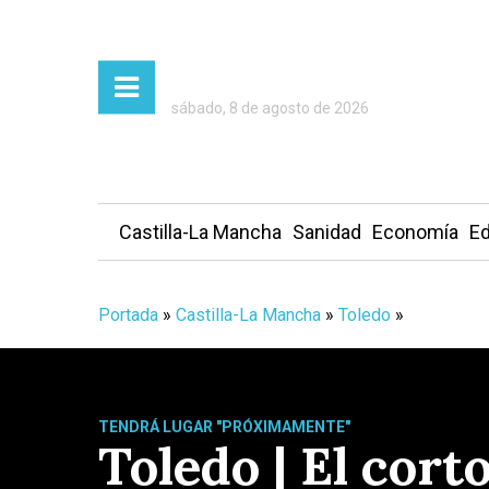
sábado, 8 de agosto de 2026
Castilla-La Mancha
Sanidad
Economía
Ed
Portada
»
Castilla-La Mancha
»
Toledo
»
TENDRÁ LUGAR "PRÓXIMAMENTE"
Toledo | El cort