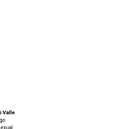
s Valle
ogo
sexual