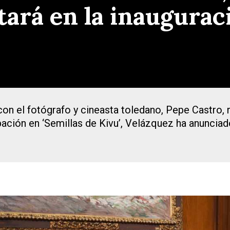
ará en la inauguraci
con el fotógrafo y cineasta toledano, Pepe Castro,
ción en ‘Semillas de Kivu’, Velázquez ha anunciado