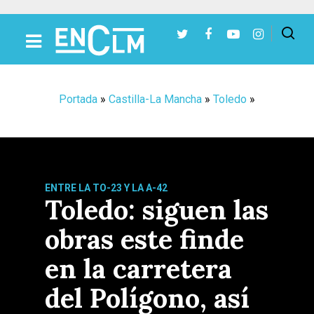
Presiona Intro para buscar o ESC para cerrar
Portada
»
Castilla-La Mancha
»
Toledo
»
ENTRE LA TO-23 Y LA A-42
Toledo: siguen las
obras este finde
en la carretera
del Polígono, así