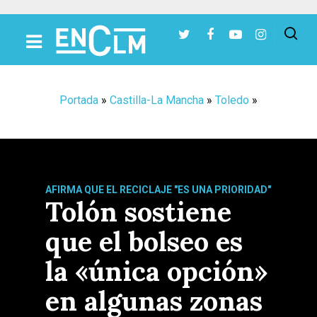
Presiona Intro para buscar o ESC para cerrar
Portada
»
Castilla-La Mancha
»
Toledo
»
AFIRMA QUE EL RECICLAJE "ES UNA PRIORIDAD"
Tolón sostiene
que el bolseo es
la «única opción»
en algunas zonas