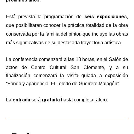
Castilla-La Manch
Toledo
Sanidad
seis exposiciones
Está prevista la programación de
,
Ciudad Real
que posibilitarán conocer la práctica totalidad de la obra
Economía
conservada por la familia del pintor, que incluye las obras
Albacete
Educación
más significativas de su destacada trayectoria artística.
Cuenca
Cultura
Guadalajara
La conferencia comenzará a las 18 horas, en el Salón de
Deportes
Talavera
actos de Centro Cultural San Clemente, y a su
Sucesos
finalización comenzará la visita guiada a exposición
“Fondo y apariencia. El Toledo de Guerrero Malagón”.
Medio Ambiente
Planeta Rural
entrada
gratuita
La
será
hasta completar aforo.
Especiales
Política