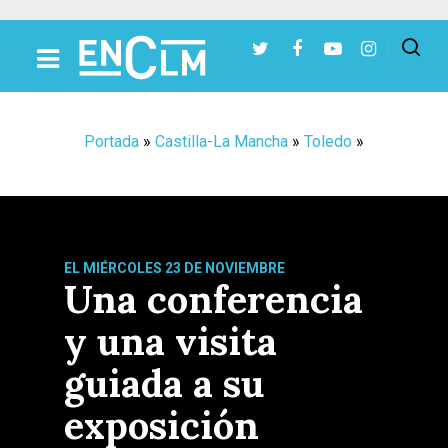
Presiona Intro para buscar o ESC para cerrar
Portada
»
Castilla-La Mancha
»
Toledo
»
EL MIÉRCOLES 23 DE NOVIEMBRE
Una conferencia
y una visita
guiada a su
exposición