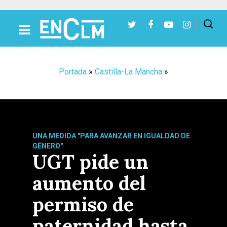
Presiona Intro para buscar o ESC para cerrar
Portada
»
Castilla-La Mancha
»
UNA MEDIDA "PARA AVANZAR EN IGUALDAD DE
GÉNERO"
UGT pide un
aumento del
permiso de
paternidad hasta