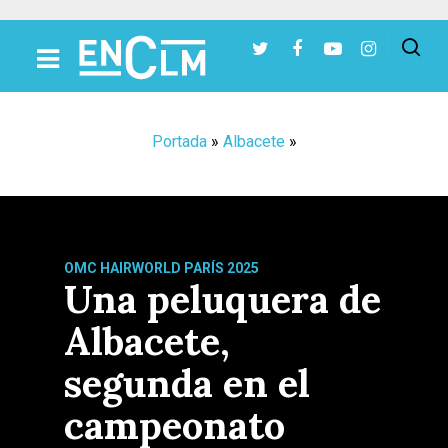
Presiona Intro para buscar o ESC para cerrar
Portada
»
Albacete
»
OMC HAIRWORLD PARÍS 2025
Una peluquera de
Albacete,
segunda en el
campeonato