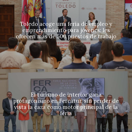
Toledo acoge una feria de empleo y
emprendimiento para jóvenes: les
ofrecen más de 500 puestos de trabajo
El turismo de interior gana
protagonismo en Fercatur, sin perder de
vista la caza como motor principal de la
feria