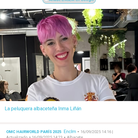
La peluquera albaceteña Inma Liñán
Enclm
-
OMC HAIRWORLD PARÍS 2025
16/09/2025 14:16
|
-
Actualizado a 16/09/2025 14:23
Albacete