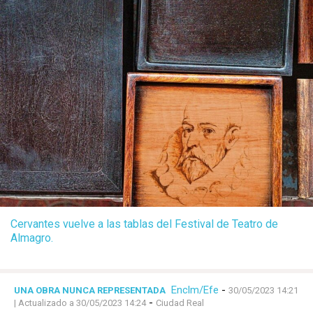
Cervantes vuelve a las tablas del Festival de Teatro de
Almagro.
Enclm/Efe
-
UNA OBRA NUNCA REPRESENTADA
30/05/2023 14:21
-
| Actualizado a 30/05/2023 14:24
Ciudad Real