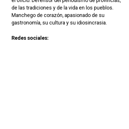
el oficio. Defensor del periodismo de provincias,
de las tradiciones y de la vida en los pueblos.
Manchego de corazón, apasionado de su
gastronomía, su cultura y su idiosincrasia.
Redes sociales:
Castilla-La Manch
Toledo
Sanidad
Ciudad Real
Economía
Albacete