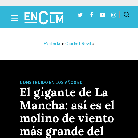
Presiona Intro para buscar o ESC para cerrar
Portada
»
Ciudad Real
»
CONSTRUIDO EN LOS AÑOS 50
El gigante de La
Mancha: así es el
molino de viento
más grande del