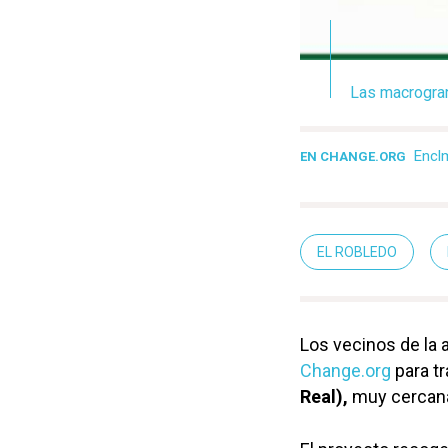
Las macrogran
Encl
EN CHANGE.ORG
EL ROBLEDO
Los vecinos de la 
Change.org
para tr
Real),
muy cercana