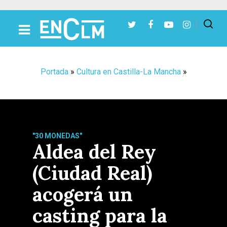
Presiona Intro para buscar o ESC para cerrar
Portada
»
Cultura en Castilla-La Mancha
»
"30 MONEDAS"
Aldea del Rey
(Ciudad Real)
acogerá un
casting para la