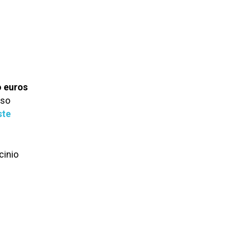
o euros
eso
ste
cinio