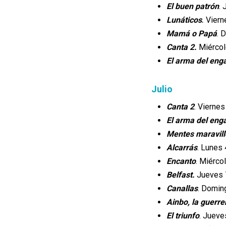
El buen patrón
.
.
Lunáticos
Vierne
Mamá o Papá
. 
Canta 2.
Miércol
El arma del eng
Julio
Canta 2
. Viernes
El arma del eng
Mentes maravil
Alcarrás
. Lunes 
Encanto
. Miérco
Belfast.
Jueves 7
Canallas
. Domin
Ainbo, la guerr
El triunfo
. Jueve