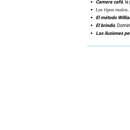
Camera café
, l
Los tipos malos
.
El método Willi
El brindis
. Domin
Las ilusiones pe