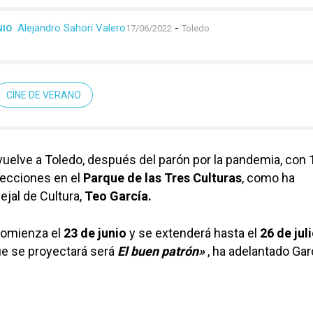
Alejandro Sahorí Valero
-
NIO
17/06/2022
Toledo
CINE DE VERANO
vuelve a Toledo, después del parón por la pandemia, con 
yecciones en el
Parque de las Tres Culturas
, como ha
ejal de Cultura,
Teo García.
comienza el
23 de junio
y se extenderá hasta el
26 de jul
ue se proyectará será
El buen patrón»
, ha adelantado Gar