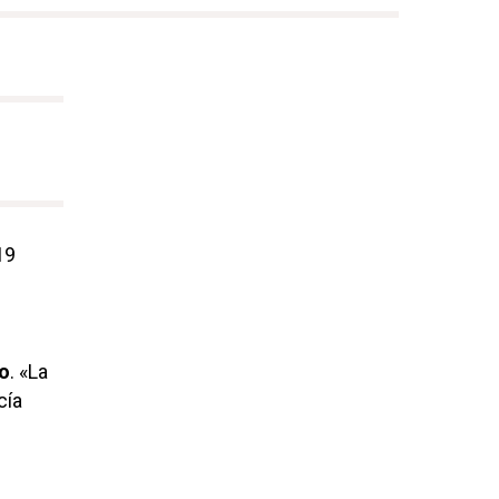
19
io
. «La
cía