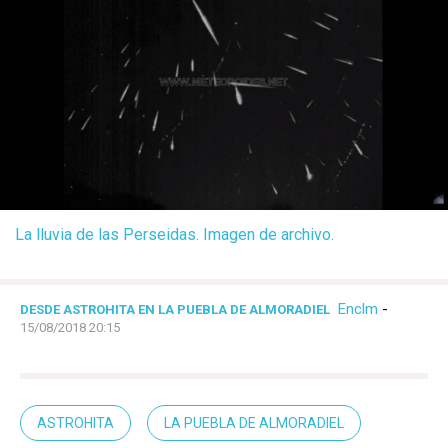
La lluvia de las Perseidas. Imagen de archivo.
Enclm
-
DESDE ASTROHITA EN LA PUEBLA DE ALMORADIEL
15/08/2018 20:15
ASTROHITA
LA PUEBLA DE ALMORADIEL