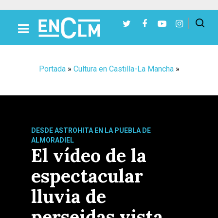
Presiona Intro para buscar o ESC para cerrar
Portada
»
Cultura en Castilla-La Mancha
»
DESDE ASTROHITA EN LA PUEBLA DE
ALMORADIEL
El vídeo de la
espectacular
lluvia de
perseidas vista