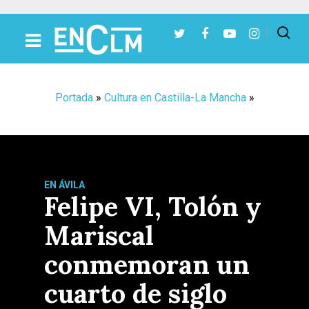
Presiona Intro para buscar o ESC para cerrar
Portada
»
Cultura en Castilla-La Mancha
»
EN ÁVILA
Felipe VI, Tolón y
Mariscal
conmemoran un
cuarto de siglo