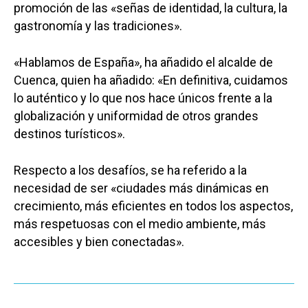
promoción de las «señas de identidad, la cultura, la
gastronomía y las tradiciones».
«Hablamos de España», ha añadido el alcalde de
Cuenca, quien ha añadido: «En definitiva, cuidamos
lo auténtico y lo que nos hace únicos frente a la
globalización y uniformidad de otros grandes
destinos turísticos».
Respecto a los desafíos, se ha referido a la
Castilla-La Manch
necesidad de ser «ciudades más dinámicas en
crecimiento, más eficientes en todos los aspectos,
Toledo
Sanidad
más respetuosas con el medio ambiente, más
Ciudad Real
Economía
accesibles y bien conectadas».
Albacete
Educación
Cuenca
Cultura
Guadalajara