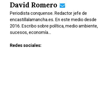
David Romero
Periodista conquense. Redactor jefe de
encastillalamancha.es. En este medio desde
2016. Escribo sobre política, medio ambiente,
sucesos, economía…
Castilla-La Manch
Redes sociales:
Toledo
Sanidad
Ciudad Real
Economía
Albacete
Educación
Cuenca
Cultura
Guadalajara
Deportes
Talavera
Sucesos
Medio Ambiente