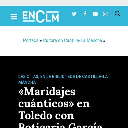
Presiona Intro para buscar o ESC para cerrar
Portada
»
Cultura en Castilla-La Mancha
»
LAS CITAS, EN LA BIBLIOTECA DE CASTILLA-LA
MANCHA
«Maridajes
cuánticos» en
Toledo con
Boticaria García,