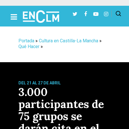
Presiona Intro para buscar o ESC para cerrar
Portada
»
Cultura en Castilla-La Mancha
»
Qué Hacer
»
DEL 21 AL 27 DE ABRIL
3.000
participantes de
75 grupos se
darán cita en el