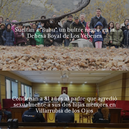
Sueltan a "Bubu", un buitre negro, en la
Dehesa Boyal de Los Yébenes
Condenan a 81 años al padre que agredió
sexualmente a sus dos hijas menores en
Villarrubia de los Ojos