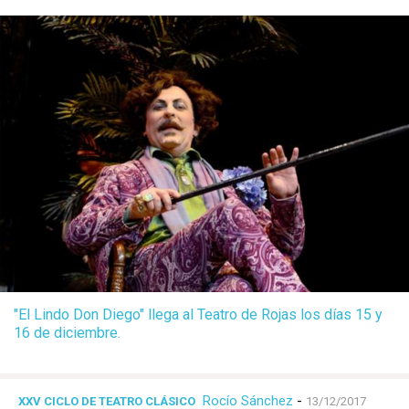
"El Lindo Don Diego" llega al Teatro de Rojas los días 15 y
16 de diciembre.
Rocío Sánchez
-
XXV CICLO DE TEATRO CLÁSICO
13/12/2017