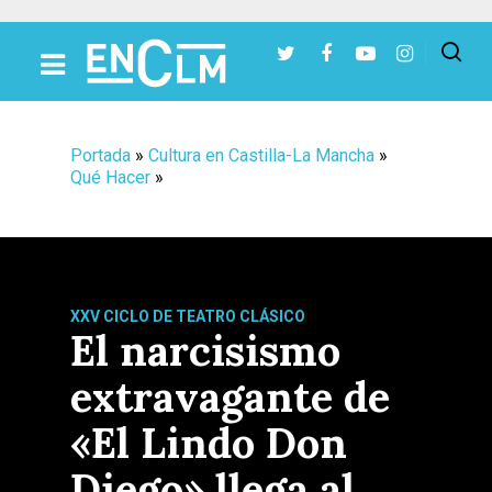
Presiona Intro para buscar o ESC para cerrar
Portada
»
Cultura en Castilla-La Mancha
»
Qué Hacer
»
XXV CICLO DE TEATRO CLÁSICO
El narcisismo
extravagante de
«El Lindo Don
Diego» llega al