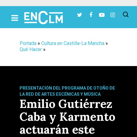
Presiona Intro para buscar o ESC para cerrar
Portada
»
Cultura en Castilla-La Mancha
»
Qué Hacer
»
PRESENTACIÓN DEL PROGRAMA DE OTOÑO DE
LA RED DE ARTES ESCÉNICAS Y MÚSICA
Emilio Gutiérrez
Caba y Karmento
actuarán este