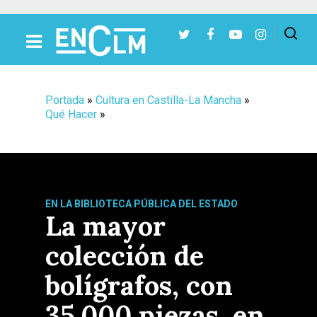
Presiona Intro para buscar o ESC para cerrar
Portada
»
Cultura en Castilla-La Mancha
»
Qué Hacer
»
EN LA BIBLIOTECA PÚBLICA DEL ESTADO
La mayor
colección de
bolígrafos, con
35.000 piezas, en