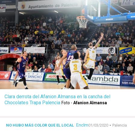
Clara derrota del Afanion Almansa en la cancha del
Chocolates Trapa Palencia
Foto -
Afanion Almansa
Enclm
-
NO HUBO MÁS COLOR QUE EL LOCAL
01/03/2020
Palencia