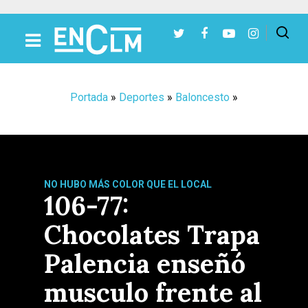
Presiona Intro para buscar o ESC para cerrar
Portada
»
Deportes
»
Baloncesto
»
NO HUBO MÁS COLOR QUE EL LOCAL
106-77:
Chocolates Trapa
Palencia enseñó
musculo frente al