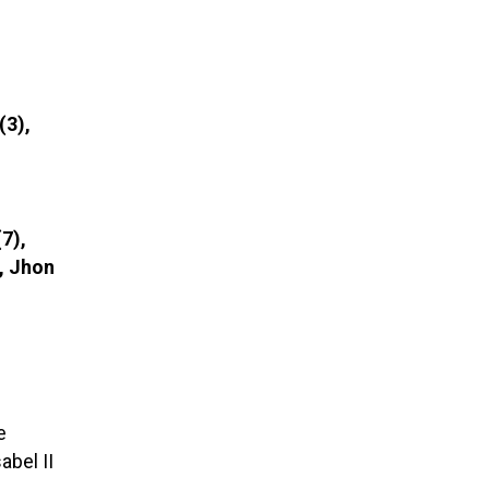
(3),
7),
, Jhon
e
abel II