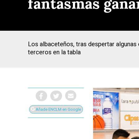
fantasmas ganan
Los albaceteños, tras despertar algunas 
terceros en la tabla
Añade ENCLM en Google
Presiona Intro para buscar o ESC para cerrar