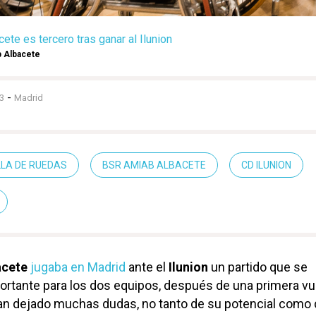
ete es tercero tras ganar al Ilunion
 Albacete
-
3
Madrid
LLA DE RUEDAS
BSR AMIAB ALBACETE
CD ILUNION
acete
jugaba en Madrid
ante el
Ilunion
un partido que se
rtante para los dos equipos, después de una primera vu
an dejado muchas dudas, no tanto de su potencial como