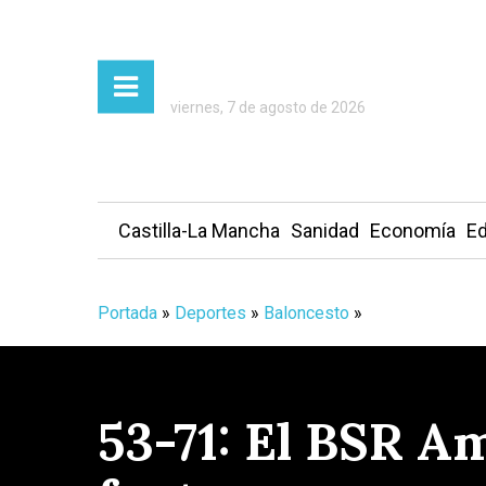
viernes, 7 de agosto de 2026
Castilla-La Mancha
Sanidad
Economía
Ed
Portada
»
Deportes
»
Baloncesto
»
53-71: El BSR A