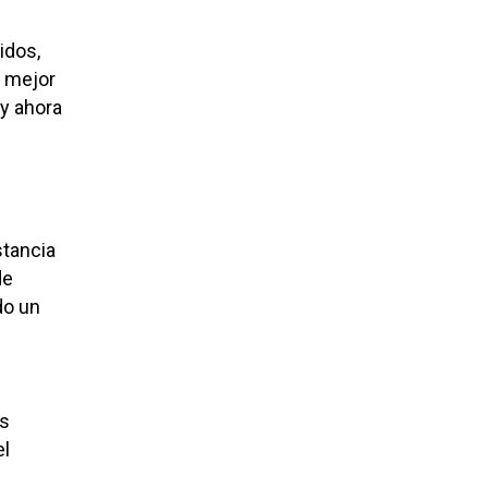
idos,
o mejor
y ahora
stancia
de
do un
es
el