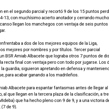
on en el segundo parcial y recortó 9 de los 15 puntos perd
 24-13, con muchísimo acierto anotador y cerrando much
scanso llegan los manchegos con ventaja de seis puntos 
ar.
 enfrentaba a dos de los mejores equipos de la Liga,
s mejores por nombres y por títulos. Tercer parcial
un BSR Amiab Albacete que lograba otros 7 puntos de di
 la recta final con ventaja pero con todo por jugarse. Los 
 la guardia, siguieron apretando en defensa y mantenien
ue, para acabar ganando a los madrileños.
miab Albacete para espantar fantasmas antes de llegar al
al que llegan en la tercera plaza de la clasificación, a tr
 (Mideba) que ha hecho pleno con 9 de 9, y a una victoria d
(7 de 9).