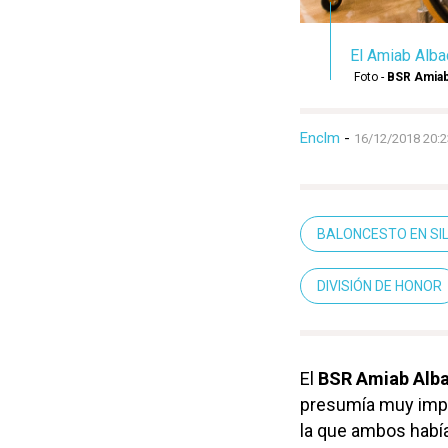
El Amiab Albac
Foto -
BSR Amiab
Enclm
-
16/12/2018 20:2
BALONCESTO EN SI
DIVISIÓN DE HONOR
El
BSR Amiab Alb
presumía muy impo
la que ambos habí