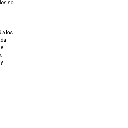
dos no
 a los
ada
 el
.
 y