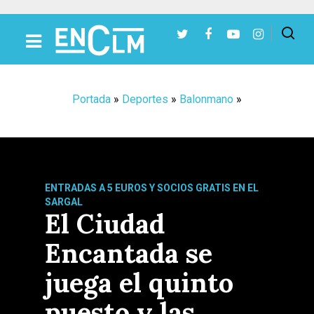
Presiona Intro para buscar o ESC para cerrar
Portada
»
Deportes
»
Balonmano
»
ENTRADAS A 5 EUROS Y SOCIOS GRATIS EN EL
SARGAL
El Ciudad
Encantada se
juega el quinto
puesto y las