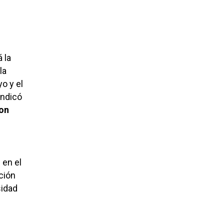
 la
la
o y el
indicó
con
 en el
ción
sidad