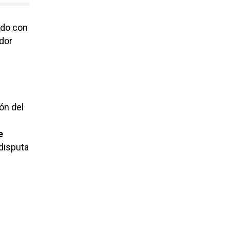
ado con
ador
ón del
e
 disputa