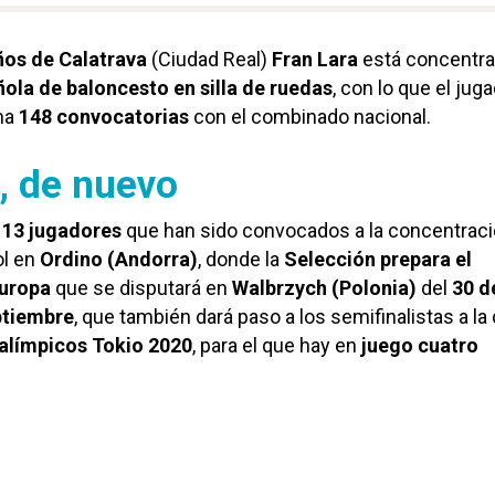
ños de Calatrava
(Ciudad Real)
Fran Lara
está concentr
ola de baloncesto en silla de ruedas
, con lo que el jug
ma
148 convocatorias
con el combinado nacional.
, de nuevo
 13 jugadores
que han sido convocados a la concentraci
l en
Ordino (Andorra)
, donde la
Selección prepara el
uropa
que se disputará en
Walbrzych (Polonia)
del
30 d
ptiembre
, que también dará paso a los semifinalistas a la
alímpicos Tokio 2020
, para el que hay en
juego cuatro