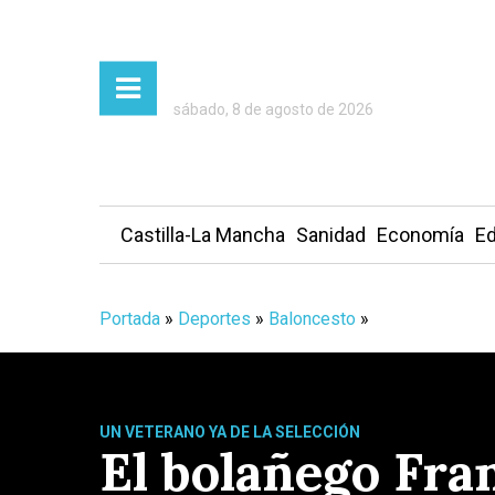
sábado, 8 de agosto de 2026
Castilla-La Mancha
Sanidad
Economía
Ed
Portada
»
Deportes
»
Baloncesto
»
UN VETERANO YA DE LA SELECCIÓN
El bolañego Fra