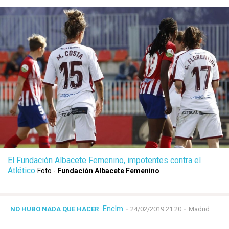
El Fundación Albacete Femenino, impotentes contra el
Atlético
Foto -
Fundación Albacete Femenino
Enclm
-
-
NO HUBO NADA QUE HACER
24/02/2019 21:20
Madrid