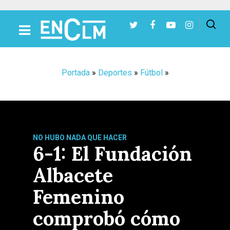
Presiona Intro para buscar o ESC para cerrar
Portada
»
Deportes
»
Fútbol
»
NO HUBO NADA QUE HACER
6-1: El Fundación
Albacete
Femenino
comprobó cómo