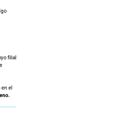
lgo
o filial
ue
 en el
eno.