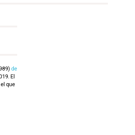
1989)
de
019. El
 el que