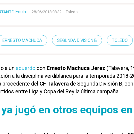
Enclm
-
-
RTANTE
28/06/2018 08:32
Toledo
ERNESTO MACHUCA
SEGUNDA DIVISIÓN B
TOLEDO
do a un
acuerdo
con
Ernesto Machuca Jerez
(Talavera, 
ción a la disciplina verdiblanca para la temporada 2018-2
ga procedente del
CF Talavera
de Segunda División B, con
rtidos entre Liga y Copa del Rey la última campaña.
ya jugó en otros equipos en