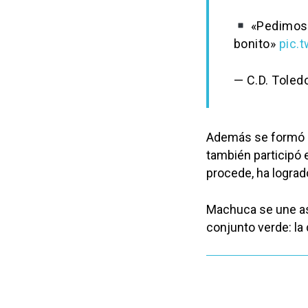
«Pedimos 
bonito»
pic.
— C.D. Tole
Además se formó en 
también participó e
procede, ha logra
Machuca se une así
conjunto verde: la