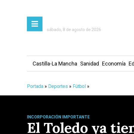
sábado, 8 de agosto de 2026
Castilla-La Mancha
Sanidad
Economía
Ed
Portada
»
Deportes
»
Fútbol
»
INCORPORACIÓN IMPORTANTE
El Toledo ya ti