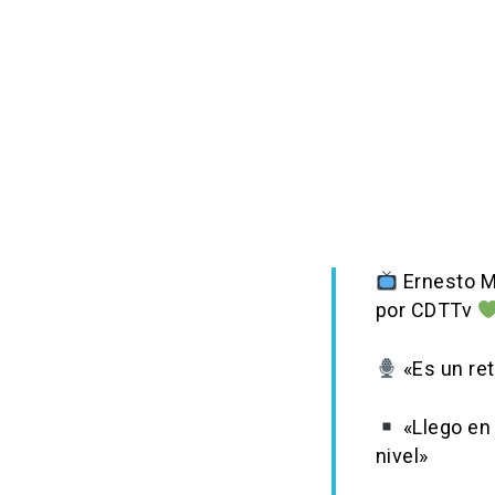
Ernesto M
por CDTTv
«Es un ret
«Llego en
nivel»