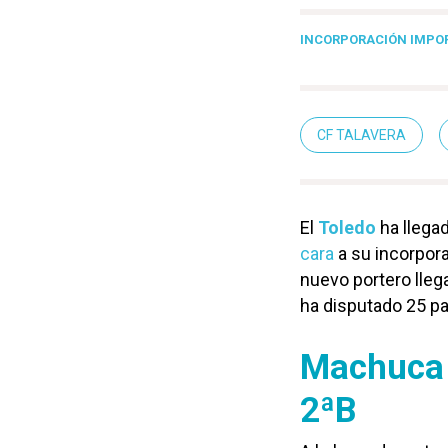
INCORPORACIÓN IMPO
CF TALAVERA
El
Toledo
ha llega
cara
a su incorpora
nuevo portero lle
ha disputado 25 pa
Machuca 
2ªB