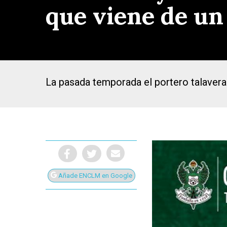
que viene de un 
La pasada temporada el portero talavera
Añade ENCLM en Google
Presiona Intro para buscar o ESC para cerrar