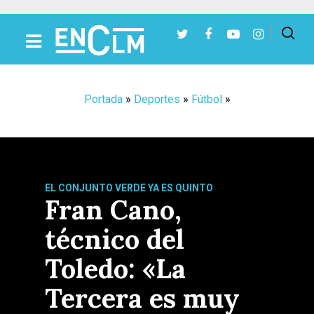
Presiona Intro para buscar o ESC para cerrar
Portada
»
Deportes
»
Fútbol
»
EL CONJUNTO VERDE YA ES QUINTO
Fran Cano,
técnico del
Toledo: «La
Tercera es muy