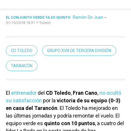
Ramón De Juan
-
EL CONJUNTO VERDE YA ES QUINTO
-
01/10/2018 18:31
Toledo
CD TOLEDO
GRUPO XVIII DE TERCERA DIVISIÓN
TARANCÓN
El
entrenador
del
CD Toledo
,
Fran Cano
,
no ocultó
su satisfacción
por la
victoria de su equipo (0-3)
en casa del Tarancón
. El Toledo ha mejorado en
las últimas jornadas y podría remontar el vuelo. El
equipo verde es
quinto con 10 puntos
, a cuatro del
líder La Roda en la sexta jornada de liga.