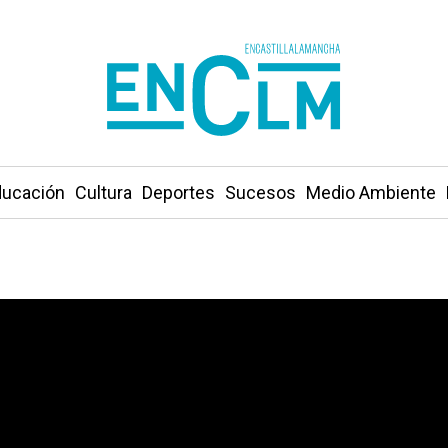
ucación
Cultura
Deportes
Sucesos
Medio Ambiente
strial en un taller de Tarancón (Cuenca)