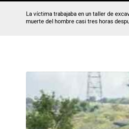
La víctima trabajaba en un taller de exca
muerte del hombre casi tres horas despué
Presiona Intro para buscar o ESC para cerrar