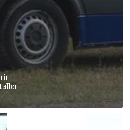
rir
taller