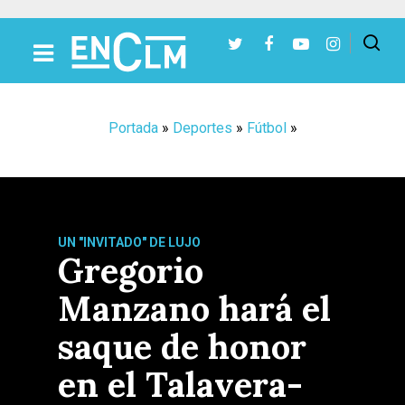
Presiona Intro para buscar o ESC para cerrar
Portada
»
Deportes
»
Fútbol
»
UN "INVITADO" DE LUJO
Gregorio
Manzano hará el
saque de honor
en el Talavera-