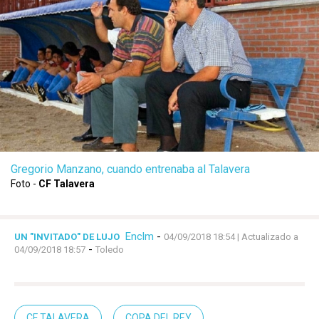
Gregorio Manzano, cuando entrenaba al Talavera
Foto -
CF Talavera
Enclm
-
UN "INVITADO" DE LUJO
04/09/2018 18:54
| Actualizado a
-
04/09/2018 18:57
Toledo
CF TALAVERA
COPA DEL REY