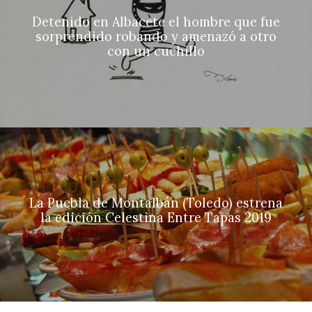
Detenido en Albacete el hombre que fue
sorprendido robando y amenazó a otro
con un cuchillo
La Puebla de Montalbán (Toledo) estrena
la edición Celestina Entre Tapas 2019