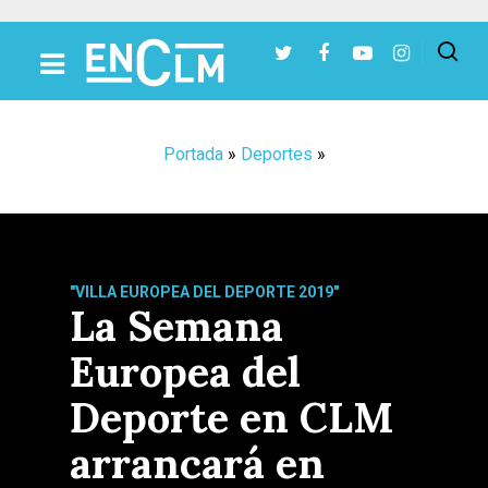
Presiona Intro para buscar o ESC para cerrar
Portada
»
Deportes
»
"VILLA EUROPEA DEL DEPORTE 2019"
La Semana
Europea del
Deporte en CLM
arrancará en