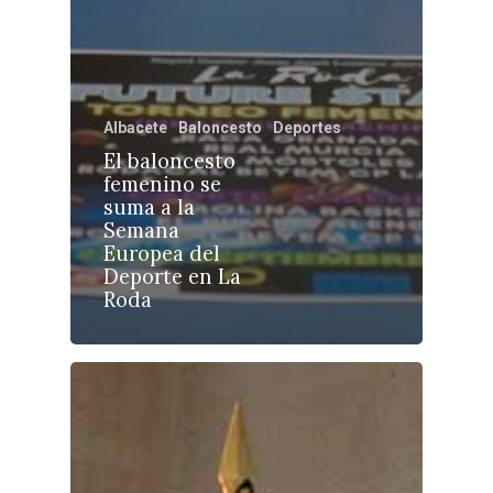
Albacete
Baloncesto
Deportes
Castilla-La Manch
El baloncesto
Toledo
Sanidad
femenino se
suma a la
Ciudad Real
Economía
Semana
Europea del
Albacete
Educación
Deporte en La
Cuenca
Roda
Cultura
Guadalajara
Deportes
Talavera
Sucesos
Medio Ambiente