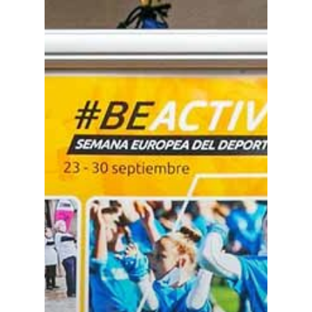
Planeta Rural
Especiales
Política
Galerías